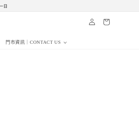
休一日
購
登
物
入
車
門市資訊｜CONTACT US