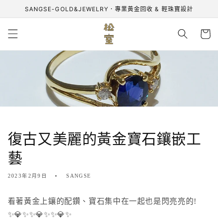
跳至內
SANGSE-GOLD&JEWELRY．專業黃金回收 & 輕珠寶設計
容
購
物
車
復古又美麗的黃金寶石鑲嵌工
藝
2023年2月9日
SANGSE
看著黃金上鑲的配鑽、寶石集中在一起也是閃亮亮的!
✨💎✨✨💎✨✨💎✨