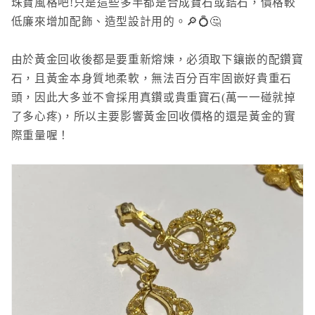
珠寶風格吧!
只是這些多半都是合成寶石或鋯石，價格較
低廉來增加配飾、造型設計用的。🔎💍🤔
由於黃金回收後都是要重新熔煉，必須取下鑲嵌的配鑽寶
石，且黃金本身質地柔軟，無法百分百牢固嵌好貴重石
頭，因此大多並不會採用真鑽或貴重寶石(萬一一碰就掉
了多心疼)，所以主要影響黃金回收價格的還是黃金的實
際重量喔！